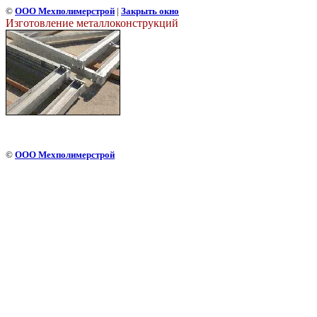
©
ООО Мехполимерстрой
|
Закрыть окно
Изготовление металлоконструкций
©
ООО Мехполимерстрой